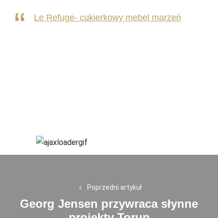
Le Refuge- cukierkowy mebel marzeń
Nawigacja
wpisu
Poprzedni artykuł
Georg Jensen przywraca słynne
Previous
projekty Torun