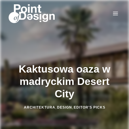
POINT OF DESIGN
Magazyn drukowany "Point of Design" w wersji online
Kaktusowa oaza w
madryckim Desert
City
ARCHITEKTURA
,
DESIGN
,
EDITOR'S PICKS