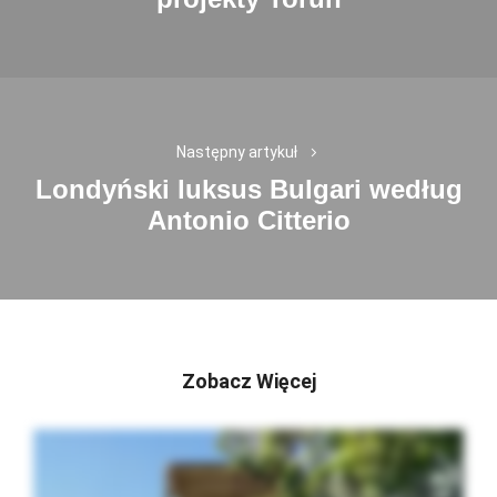
post:
Następny artykuł
Londyński luksus Bulgari według
Next
Antonio Citterio
post:
Zobacz Więcej