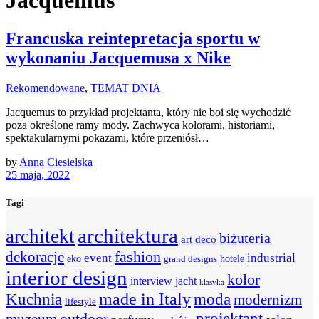
Jacquemus
Francuska reintepretacja sportu w
wykonaniu Jacquemusa x Nike
Rekomendowane
,
TEMAT DNIA
Jacquemus to przykład projektanta, który nie boi się wychodzić
poza określone ramy mody. Zachwyca kolorami, historiami,
spektakularnymi pokazami, które przeniósł…
by
Anna Ciesielska
25 maja, 2022
Tagi
architektura
architekt
biżuteria
art deco
fashion
dekoracje
event
industrial
hotele
eko
grand designs
interior design
kolor
interview
jacht
klasyka
Kuchnia
made in Italy
moda
modernizm
lifestyle
projektant
outdoor