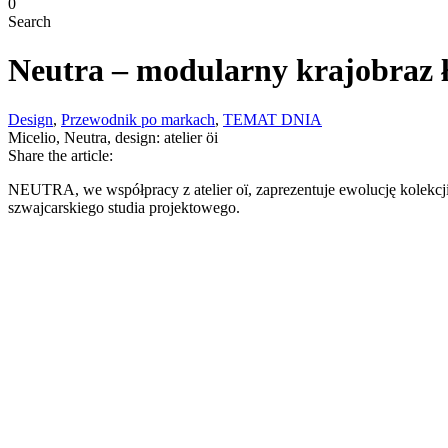
0
Search
Neutra – modularny krajobraz ł
Design
,
Przewodnik po markach
,
TEMAT DNIA
Micelio, Neutra, design: atelier öi
Share the article:
NEUTRA, we współpracy z atelier oï, zaprezentuje ewolucję kolek
szwajcarskiego studia projektowego.