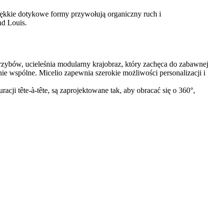
miękkie dotykowe formy przywołują organiczny ruch i
nd Louis.
 grzybów, ucieleśnia modularny krajobraz, który zachęca do zabawnej
ie wspólne. Micelio zapewnia szerokie możliwości personalizacji i
ji tête-à-tête, są zaprojektowane tak, aby obracać się o 360°,